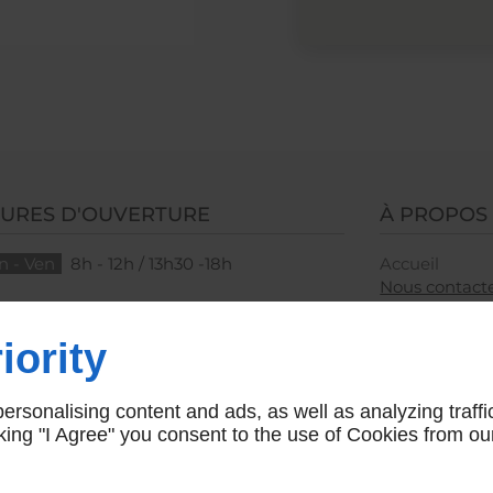
URES D'OUVERTURE
À PROPOS
n - Ven
8h - 12h / 13h30 -18h
Accueil
Nous contact
iority
rsonalising content and ads, as well as analyzing traffi
icking "I Agree" you consent to the use of Cookies from ou
Agence web Toulouse