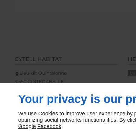
CYTELL HABITAT
HE
Lu
Lieu-dit Quintalonne
31550
CINTEGABELLE
09 74 56 00 81
Your privacy is our pr
We use Cookies to improve user experience by pe
optimizing social networks functionalities. By cl
Google
Facebook
.