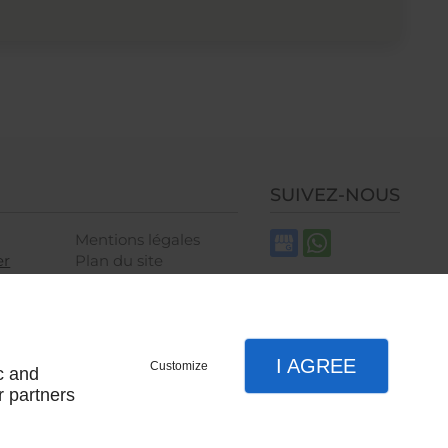
SUIVEZ-NOUS
Mentions légales
er
Plan du site
I AGREE
Customize
c and
r partners